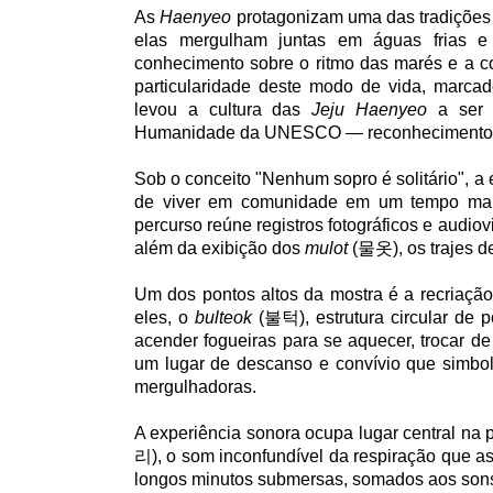
As
Haenyeo
protagonizam uma das tradições
elas mergulham juntas em águas frias e 
conhecimento sobre o ritmo das marés e a c
particularidade deste modo de vida, marcad
levou a cultura das
Jeju Haenyeo
a ser i
Humanidade da UNESCO — reconhecimento q
Sob o conceito "Nenhum sopro é solitário", a e
de viver em comunidade em um tempo marc
percurso reúne registros fotográficos e audio
além da exibição dos
mulot
(물옷), os trajes de
Um dos pontos altos da mostra é a recriaçã
eles, o
bulteok
(불턱), estrutura circular de 
acender fogueiras para se aquecer, trocar d
um lugar de descanso e convívio que simboli
mergulhadoras.
A experiência sonora ocupa lugar central na 
리), o som inconfundível da respiração que as
longos minutos submersas, somados aos sons 