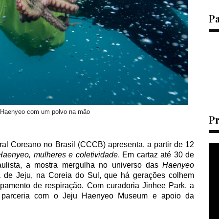
P
u Haenyeo com um polvo na mão
P
ral Coreano no Brasil (CCCB) apresenta, a partir de 12
Haenyeo, mulheres e coletividade
. Em cartaz até 30 de
lista, a mostra mergulha no universo das
Haenyeo
ha de Jeju, na Coreia do Sul, que há gerações colhem
ipamento de respiração. Com curadoria Jinhee Park, a
m parceria com o Jeju Haenyeo Museum e apoio da