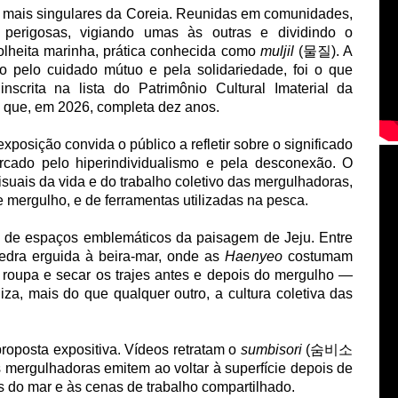
 mais singulares da Coreia. Reunidas em comunidades,
perigosas, vigiando umas às outras e dividindo o
olheita marinha, prática conhecida como
muljil
(물질). A
o pelo cuidado mútuo e pela solidariedade, foi o que
nscrita na lista do Patrimônio Cultural Imaterial da
ue, em 2026, completa dez anos.
xposição convida o público a refletir sobre o significado
ado pelo hiperindividualismo e pela desconexão. O
visuais da vida e do trabalho coletivo das mergulhadoras,
 mergulho, e de ferramentas utilizadas na pesca.
o de espaços emblemáticos da paisagem de Jeju. Entre
pedra erguida à beira-mar, onde as
Haenyeo
costumam
e roupa e secar os trajes antes e depois do mergulho —
za, mais do que qualquer outro, a cultura coletiva das
proposta expositiva. Vídeos retratam o
sumbisori
(숨비소
 mergulhadoras emitem ao voltar à superfície depois de
do mar e às cenas de trabalho compartilhado.