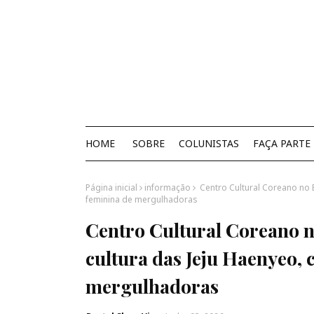
HOME
SOBRE
COLUNISTAS
FAÇA PARTE
Página inicial
informação
Centro Cultural Coreano no B
feminina de mergulhadoras
Centro Cultural Coreano no
cultura das Jeju Haenyeo,
mergulhadoras