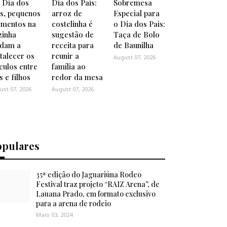
 Dia dos
Dia dos Pais:
Sobremesa
is, pequenos
arroz de
Especial para
mentos na
costelinha é
o Dia dos Pais:
zinha
sugestão de
Taça de Bolo
udam a
receita para
de Baunilha
talecer os
reunir a
August 07, 2026
culos entre
família ao
s e filhos
redor da mesa
ust 07, 2026
August 07, 2026
opulares
35ª edição do Jaguariúna Rodeo
Festival traz projeto “RAIZ Arena”, de
Lauana Prado, em formato exclusivo
para a arena de rodeio
Maio 03, 2024