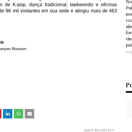
No
s de K-pop, dança tradicional, taekwondo e oficinas
Pa
e 86 mil visitantes em sua sede e atingiu mais de 463
mo
co
aj
for
vín
de
pai
 Haenyeo Museum
Aug
P
MAIS RECENTES