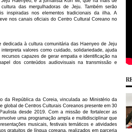
 Jeju Haenyeo, e a jornalista Koh Mi, que há mais de
cultura das mergulhadoras de Jeju. Também serão
ais inspiradas nos elementos tradicionais da ilha. A
ve nos canais oficiais do Centro Cultural Coreano no
e dedicada à cultura comunitária das Haenyeo de Jeju
interpreta valores como cuidado, solidariedade, ajuda
recursos capazes de gerar empatia e identificação na
papel dos conteúdos audiovisuais na transmissão e
R
o da República da Coreia, vinculada ao Ministério da
ede global de Centros Culturais Coreanos presente em 30
aulista desde 2019. Com a missão de fortalecer as
esenvolve uma programação ampla e multidisciplinar que
esentações musicais, festivais temáticos e atividades
os gratuitos de língua coreana, realizados em parceria