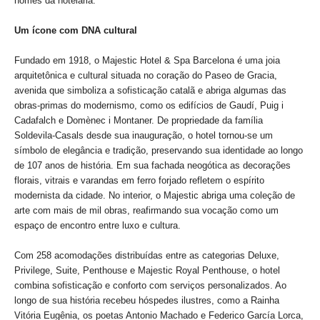
nomes da hotelaria.
Um ícone com DNA cultural
Fundado em 1918, o Majestic Hotel & Spa Barcelona é uma joia
arquitetônica e cultural situada no coração do Paseo de Gracia,
avenida que simboliza a sofisticação catalã e abriga algumas das
obras-primas do modernismo, como os edifícios de Gaudí, Puig i
Cadafalch e Domènec i Montaner. De propriedade da família
Soldevila-Casals desde sua inauguração, o hotel tornou-se um
símbolo de elegância e tradição, preservando sua identidade ao longo
de 107 anos de história. Em sua fachada neogótica as decorações
florais, vitrais e varandas em ferro forjado refletem o espírito
modernista da cidade. No interior, o Majestic abriga uma coleção de
arte com mais de mil obras, reafirmando sua vocação como um
espaço de encontro entre luxo e cultura.
Com 258 acomodações distribuídas entre as categorias Deluxe,
Privilege, Suite, Penthouse e Majestic Royal Penthouse, o hotel
combina sofisticação e conforto com serviços personalizados. Ao
longo de sua história recebeu hóspedes ilustres, como a Rainha
Vitória Eugênia, os poetas Antonio Machado e Federico García Lorca,