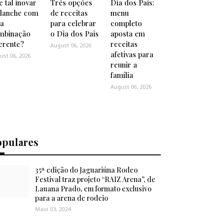
 tal inovar
Três opções
Dia dos Pais:
 lanche com
de receitas
menu
a
para celebrar
completo
mbinação
o Dia dos Pais
aposta em
ferente?
receitas
August 06, 2026
afetivas para
ust 06, 2026
reunir a
família
August 06, 2026
opulares
35ª edição do Jaguariúna Rodeo
Festival traz projeto “RAIZ Arena”, de
Lauana Prado, em formato exclusivo
para a arena de rodeio
Maio 03, 2024