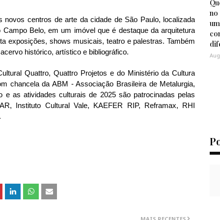
Que
no
 novos centros de arte da cidade de São Paulo, localizada
um
ro Campo Belo, em um imóvel que é destaque da arquitetura
co
nta exposições, shows musicais, teatro e palestras. Também
di
ervo histórico, artístico e bibliográfico.
Aug
ltural Quattro, Quattro Projetos e do Ministério da Cultura
com chancela da ABM - Associação Brasileira de Metalurgia,
 e as atividades culturais de 2025 são patrocinadas pelas
, Instituto Cultural Vale, KAEFER RIP, Reframax, RHI
.
P
MAIS RECENTES