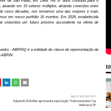
terior de São Paulo, em 1969. Há 57 anos contribui para o
 atuando em 15 setores múltiplos, atraindo conexões entre
 de cinco décadas, nos tornamos uma das maiores e mais
emos em nosso portfólio 16 eventos. Em 2026, estabelecida
l vislumbra um futuro próximo ascendente na oferta de
quedos - ABRINQ é a entidade de classe de representação da
 da ABRIN.
R
MAIS RECENTES
Eduardo El Kobbi apresenta exposição “Sobreviventes” na
Hebraica SP