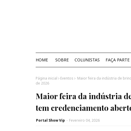
HOME
SOBRE
COLUNISTAS
FAÇA PARTE
Página inicial
Eventos
Maior feira da indústria de bri
de 2026
Maior feira da indústria 
tem credenciamento abert
Portal Show Vip
-
Fevereiro 04, 2026