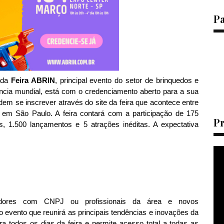
P
ada
Feira ABRIN
, principal evento do setor de brinquedos e
rência mundial, está com o credenciamento aberto para a sua
dem se inscrever através do site da feira que acontece entre
em São Paulo. A feira contará com a participação de 175
P
, 1.500 lançamentos e 5 atrações inéditas. A expectativa
:
ecedores com CNPJ ou profissionais da área e novos
 evento que reunirá as principais tendências e inovações da
ara todos os dias da feira e permite acesso total a todas as