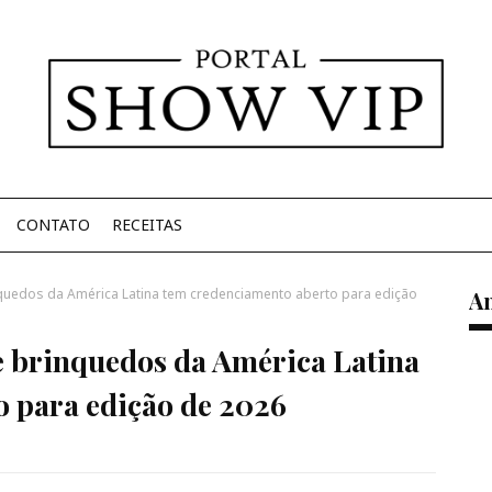
CONTATO
RECEITAS
nquedos da América Latina tem credenciamento aberto para edição
A
de brinquedos da América Latina
o para edição de 2026