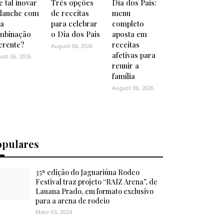
 tal inovar
Três opções
Dia dos Pais:
 lanche com
de receitas
menu
a
para celebrar
completo
mbinação
o Dia dos Pais
aposta em
ferente?
receitas
August 06, 2026
afetivas para
ust 06, 2026
reunir a
família
August 06, 2026
opulares
35ª edição do Jaguariúna Rodeo
Festival traz projeto “RAIZ Arena”, de
Lauana Prado, em formato exclusivo
para a arena de rodeio
Maio 03, 2024