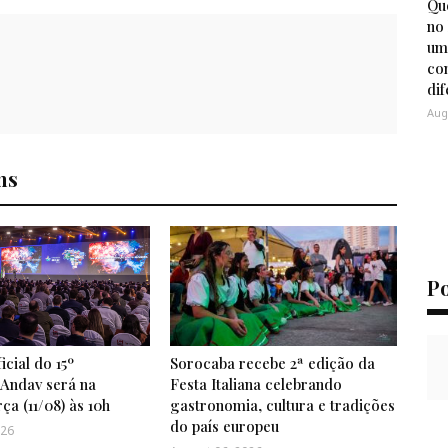
Que
no
um
co
di
Aug
ns
P
icial do 15º
Sorocaba recebe 2ª edição da
Andav será na
Festa Italiana celebrando
ça (11/08) às 10h
gastronomia, cultura e tradições
do país europeu
026