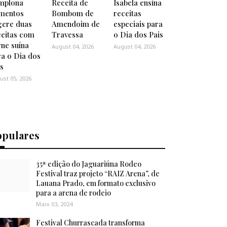
mplona
Receita de
Isabela ensina
imentos
Bombom de
receitas
gere duas
Amendoim de
especiais para
ceitas com
Travessa
o Dia dos Pais
rne suína
August 04, 2026
August 04, 2026
ra o Dia dos
is
ust 05, 2026
opulares
35ª edição do Jaguariúna Rodeo
Festival traz projeto “RAIZ Arena”, de
Lauana Prado, em formato exclusivo
para a arena de rodeio
Maio 03, 2024
Festival Churrascada transforma