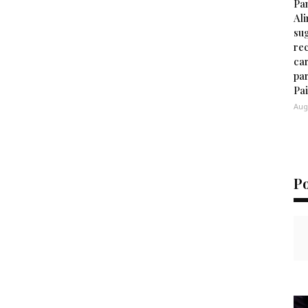
Pa
Al
su
re
ca
pa
Pa
Aug
P