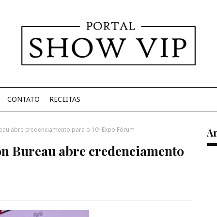
CONTATO
RECEITAS
reau abre credenciamento para o 10º Expo Fórum
A
ion Bureau abre credenciamento