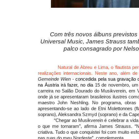
Com três novos álbuns previstos 
Universal Music, James Strauss tam
palco consagrado por Nels
Natural de Abreu e Lima, o flautista
realizações internacionais. Neste ano, além 
Gemeinde Wien
-
concedida pela sua gravação d
na Áustria irá fazer, no dia
15 de novembro, um 
carreira no Salão Dourado do Musikverein, em 
onde já se apresentaram brasileiros ilustres c
maestro John Neshling. No programa, obras 
apresentando-se ao lado de Etni Molettonnes (f
soprano), Aleksandra Szmyd (soprano) e da Capella 
“Chegar ao Musikverein é celebrar a vida e ag
o que me tornaram”, afirma James Strauss. “N
criativa. Tudo o que conquistei foi com muito es
nas ruas do meu Nordeste”, complementa.