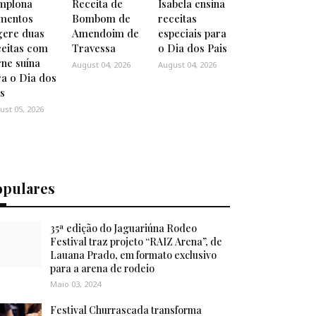
mplona
Receita de
Isabela ensina
imentos
Bombom de
receitas
gere duas
Amendoim de
especiais para
ceitas com
Travessa
o Dia dos Pais
rne suína
August 04, 2026
August 04, 2026
ra o Dia dos
is
ust 05, 2026
opulares
35ª edição do Jaguariúna Rodeo
Festival traz projeto “RAIZ Arena”, de
Lauana Prado, em formato exclusivo
para a arena de rodeio
Maio 03, 2024
Festival Churrascada transforma