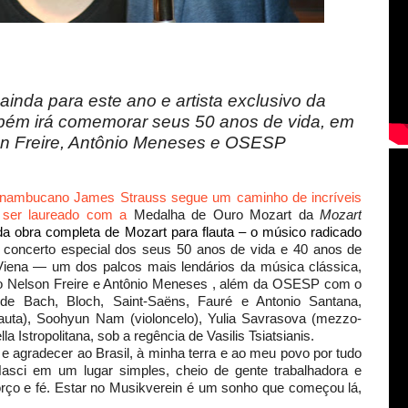
ainda para este ano e artista exclusivo da
bém irá comemorar seus 50 anos de vida, em
on Freire, Antônio Meneses e OSESP
 pernambucano James Strauss segue um caminho de incríveis
de ser laureado com a
Medalha de Ouro Mozart da
Mozart
a obra completa de Mozart para flauta – o músico radicado
concerto especial dos seus 50 anos de vida e 40 anos de
Viena — um dos palcos mais lendários da música clássica,
omo Nelson Freire e Antônio Meneses , além da OSESP com o
de Bach, Bloch, Saint-Saëns, Fauré e Antonio Santana,
lauta), Soohyun Nam (violoncelo), Yulia Savrasova (mezzo-
Istropolitana, sob a regência de Vasilis Tsiatsianis.
radecer ao Brasil, à minha terra e ao meu povo por tudo
asci em um lugar simples, cheio de gente trabalhadora e
forço e fé. Estar no Musikverein é um sonho que começou lá,