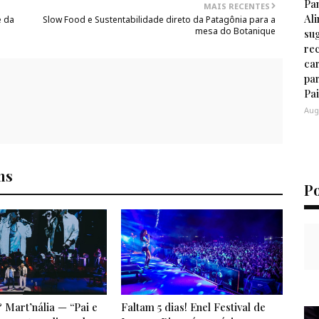
Pa
MAIS RECENTES
Al
é da
Slow Food e Sustentabilidade direto da Patagônia para a
mesa do Botanique
su
re
ca
pa
Pa
Aug
ns
P
 Mart’nália — “Pai e
Faltam 5 dias! Enel Festival de