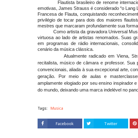
Flautista brasileiro de renome internacional,
emotivas, James Strauss é considerado “o Lang La
Francesa de Flauta, conquistando reconhecimento
privilégio de tocar para dois dos maiores flau
mestres que marcaram profundamente sua forma
Como artista da gravadora Universal Music G
virtuosa ao lado de artistas renomados. Suas 
em programas de rádio internacionais, consol
cenário da música clássica.
Atualmente radicado em Viena, Strauss de
recitalista, músico de câmara e professor. Sua
convencionais, aliada à sua excepcional arte, con
geração. Por meio de aulas e masterclasse
amplamente elogiado por seu ensino inspirador e 
do mundo, deixando uma marca indelével no pano
Tags:
Musica
Facebook
Twitter