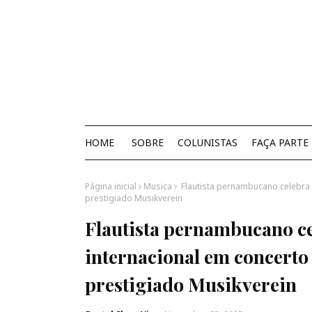
HOME
SOBRE
COLUNISTAS
FAÇA PARTE
Página inicial
Musica
Flautista pernambucano celebra 4
prestigiado Musikverein
Flautista pernambucano ce
internacional em concerto 
prestigiado Musikverein