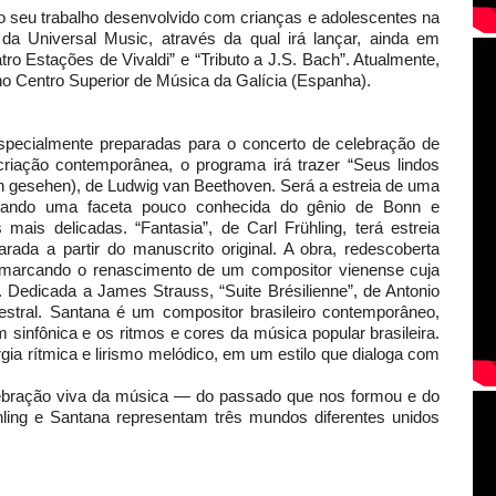
 trabalho desenvolvido com crianças e adolescentes na
 da Universal Music, através da qual irá lançar, ainda em
tro Estações de Vivaldi” e “Tributo a J.S. Bach”. Atualmente,
o Centro Superior de Música da Galícia (Espanha).
almente preparadas para o concerto de celebração de
criação contemporânea, o programa irá trazer “Seus lindos
h gesehen), de Ludwig van Beethoven. Será a estreia de uma
velando uma faceta pouco conhecida do gênio de Bonn e
ais delicadas. “Fantasia”, de Carl Frühling, terá estreia
rada a partir do manuscrito original. A obra, redescoberta
 marcando o renascimento de um compositor vienense cuja
 Dedicada a James Strauss, “Suite Brésilienne”, de Antonio
stral. Santana é um compositor brasileiro contemporâneo,
 sinfônica e os ritmos e cores da música popular brasileira.
gia rítmica e lirismo melódico, em um estilo que dialoga com
ção viva da música — do passado que nos formou e do
hling e Santana representam três mundos diferentes unidos