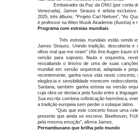
Embaixador da Paz da ONU (por conta do seu
Venezuela), James Strauss é artista exclusivo
2025,
três álbuns: “Projeto Carl Nielsen”, “As Qua
é professor
na Wien Musik Akademie (Áustria) e n
Programa com estreias mundiais
Três estreias mundiais estão sendo especi
James Strauss. Unindo tradição, descoberta e 
olhos mal que me viram” (Als ihre Augen kaum ic
versão para soprano, flauta e orquestra, re
ressaltando o lirismo de uma de suas canções m
mundial em versão orquestral, adaptada e prepa
recentemente, ganha nova vida neste concerto,
elegância e sensibilidade merecem redescoberta.
Santana, também ganha estreia na versão orque
cuja obra se destaca pela fusão entre a linguagem
Sua escrita combina sofisticação harmônica, ener
a tradição europeia sem perder o sotaque latino.
“Quis que este concerto fosse uma celebra
presente que ainda se escreve. Beethoven, Frü
pela mesma emoção”, afirma James.
Pernambucano que brilha pelo mundo