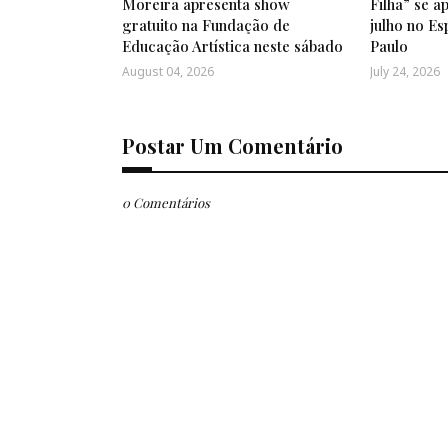
Moreira apresenta show
Filha” se a
gratuito na Fundação de
julho no E
Educação Artística neste sábado
Paulo
August 04, 2026
July 24, 2026
Postar Um Comentário
0 Comentários