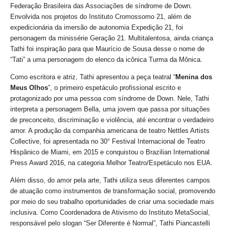
Federação Brasileira das Associações de síndrome de Down.
Envolvida nos projetos do Instituto Cromossomo 21, além de
expedicionária da imersão de autonomia Expedição 21, foi
personagem da minissérie Geração 21. Multitalentosa, ainda criança
Tathi foi inspiração para que Maurício de Sousa desse o nome de
“Tati” a uma personagem do elenco da icônica Turma da Mônica.
Como escritora e atriz, Tathi apresentou a peça teatral “
Menina dos
Meus Olhos
”, o primeiro espetáculo profissional escrito e
protagonizado por uma pessoa com síndrome de Down. Nele, Tathi
interpreta a personagem Bella, uma jovem que passa por situações
de preconceito, discriminação e violência, até encontrar o verdadeiro
amor. A produção da companhia americana de teatro Nettles Artists
Collective, foi apresentada no 30° Festival Internacional de Teatro
Hispânico de Miami, em 2015 e conquistou o Brazilian International
Press Award 2016, na categoria Melhor Teatro/Espetáculo nos EUA.
Além disso, do amor pela arte, Tathi utiliza seus diferentes campos
de atuação como instrumentos de transformação social, promovendo
por meio do seu trabalho oportunidades de criar uma sociedade mais
inclusiva. Como Coordenadora de Ativismo do Instituto MetaSocial,
responsável pelo slogan “Ser Diferente é Normal”, Tathi Piancastelli