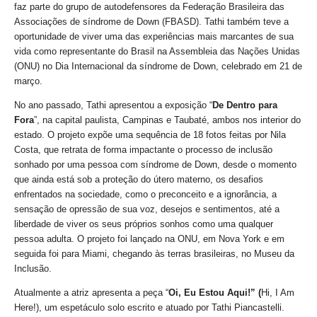
faz parte do grupo de autodefensores da Federação Brasileira das
Associações de síndrome de Down (FBASD). Tathi também teve a
oportunidade de viver uma das experiências mais marcantes de sua
vida como representante do Brasil na Assembleia das Nações Unidas
(ONU) no Dia Internacional da síndrome de Down, celebrado em 21 de
março.
No ano passado, Tathi apresentou a exposição “
De Dentro para
Fora
”, na capital paulista, Campinas e Taubaté, ambos nos interior do
estado. O projeto expõe uma sequência de 18 fotos feitas por Nila
Costa, que retrata de forma impactante o processo de inclusão
sonhado por uma pessoa com síndrome de Down, desde o momento
que ainda está sob a proteção do útero materno, os desafios
enfrentados na sociedade, como o preconceito e a ignorância, a
sensação de opressão de sua voz, desejos e sentimentos, até a
liberdade de viver os seus próprios sonhos como uma qualquer
pessoa adulta. O projeto foi lançado na ONU, em Nova York
e em
seguida foi para Miami, chegando às terras brasileiras, no Museu da
Inclusão.
Atualmente a atriz apresenta a peça “
Oi, Eu Estou Aqui!” (
Hi, I Am
Here!), um espetáculo solo escrito e atuado por Tathi Piancastelli.