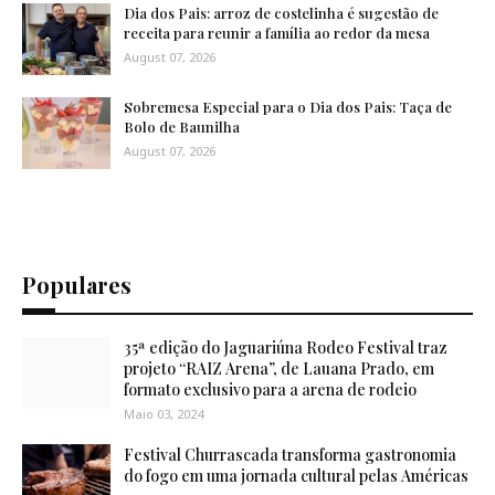
Dia dos Pais: arroz de costelinha é sugestão de
receita para reunir a família ao redor da mesa
August 07, 2026
Sobremesa Especial para o Dia dos Pais: Taça de
Bolo de Baunilha
August 07, 2026
Populares
35ª edição do Jaguariúna Rodeo Festival traz
projeto “RAIZ Arena”, de Lauana Prado, em
formato exclusivo para a arena de rodeio
Maio 03, 2024
Festival Churrascada transforma gastronomia
do fogo em uma jornada cultural pelas Américas