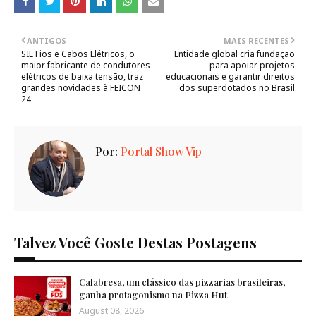
ANTIGOS
MAIS RECENTES
SIL Fios e Cabos Elétricos, o
Entidade global cria fundação
maior fabricante de condutores
para apoiar projetos
elétricos de baixa tensão, traz
educacionais e garantir direitos
grandes novidades à FEICON
dos superdotados no Brasil
24
Por:
Portal Show Vip
Talvez Você Goste Destas Postagens
Calabresa, um clássico das pizzarias brasileiras,
ganha protagonismo na Pizza Hut
August 08, 2026