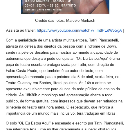
Crédito das fotos: Marcelo Murbach
Assista ao trailer:
https://www.youtube.com/watch?
v=mtlPEdW6SgA
]
Com a genialidade de uma artista multitalentosa, Tathi Piancastelli,
ativista na defesa dos direitos da pessoa com síndrome de Down,
sente na pele os desafios para mostrar ao mundo a capacidade de
autonomia que deseja e pode conquistar. “Oi, Eu Estou Aqui” é uma
peça de teatro escrita e protagonizada por Tathi, com direção de
Fábio Costa Prado, que também é co-autor do texto, com
apresentação marcada para o próximo dia 5 de abril, sexta-feira, no
Teatro Guarany em Santos, litoral paulista. Às 14h a artista se
apresenta exclusivamente para alunos da rede pública de ensino da
cidade. Às 18h30h o monólogo terá apresentação aberta a todo
público, de forma gratuita, com ingressos que devem ser retirados na
bilheteria do teatro uma hora antes. O espetáculo, que reforça a
importância de um mundo mais inclusivo, terá tradução em libras.
O solo “Oi, Eu Estou Aqui” é encenado e escrito por Tathi Piancastelli,
que interpreta Ana, uma mulher determinada a superar obstáculos