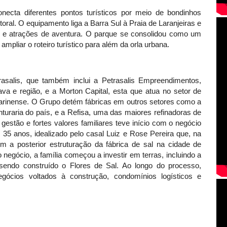
ecta diferentes pontos turísticos por meio de bondinhos
itoral. O equipamento liga a Barra Sul à Praia de Laranjeiras e
ão e atrações de aventura. O parque se consolidou como um
ampliar o roteiro turístico para além da orla urbana.
salis, que também inclui a Petrasalis Empreendimentos,
ava e região, e a Morton Capital, esta que atua no setor de
atarinense. O Grupo detém fábricas em outros setores como a
nturaria do país, e a Refisa, uma das maiores refinadoras de
 gestão e fortes valores familiares teve início com o negócio
 35 anos, idealizado pelo casal Luiz e Rose Pereira que, na
a posterior estruturação da fábrica de sal na cidade de
 negócio, a família começou a investir em terras, incluindo a
endo construído o Flores de Sal. Ao longo do processo,
ócios voltados à construção, condomínios logísticos e