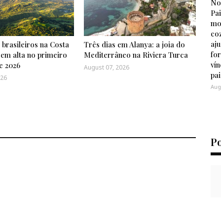
No
Pa
mo
co
aj
brasileiros na Costa
Três dias em Alanya: a joia do
for
 em alta no primeiro
Mediterrâneo na Riviera Turca
vín
e 2026
August 07, 2026
pai
026
Aug
P