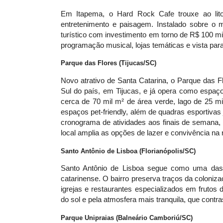
Em Itapema, o Hard Rock Cafe trouxe ao lito
entretenimento e paisagem. Instalado sobre o 
turístico com investimento em torno de R$ 100 m
programação musical, lojas temáticas e vista par
Parque das Flores (Tijucas/SC)
Novo atrativo de Santa Catarina, o Parque das Fl
Sul do país, em Tijucas, e já opera como espaço
cerca de 70 mil m² de área verde, lago de 25 m
espaços pet-friendly, além de quadras esportiv
cronograma de atividades aos finais de semana, 
local amplia as opções de lazer e convivência na 
Santo Antônio de Lisboa (Florianópolis/SC)
Santo Antônio de Lisboa segue como uma das re
catarinense. O bairro preserva traços da colonizaç
igrejas e restaurantes especializados em frutos
do sol e pela atmosfera mais tranquila, que contr
Parque Unipraias (Balneário Camboriú/SC)