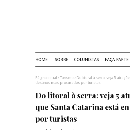
HOME
SOBRE
COLUNISTAS
FAÇA PARTE
Página inicial
Turismo
Do litoral à serra: veja 5 atraç
destinos mais procurados por turistas
Do litoral à serra: veja 5 
que Santa Catarina está en
por turistas