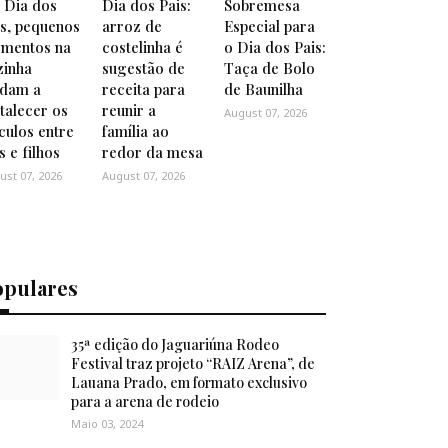
 Dia dos
Dia dos Pais:
Sobremesa
is, pequenos
arroz de
Especial para
mentos na
costelinha é
o Dia dos Pais:
zinha
sugestão de
Taça de Bolo
udam a
receita para
de Baunilha
talecer os
reunir a
August 07, 2026
culos entre
família ao
s e filhos
redor da mesa
ust 07, 2026
August 07, 2026
opulares
35ª edição do Jaguariúna Rodeo
Festival traz projeto “RAIZ Arena”, de
Lauana Prado, em formato exclusivo
para a arena de rodeio
Maio 03, 2024