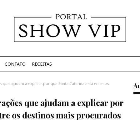
CONTATO
RECEITAS
ões que ajudam a explicar por que Santa Catarina está entre os
A
atrações que ajudam a explicar por
tre os destinos mais procurados