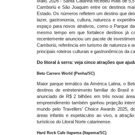
Maio, 2026 -
Santa Catarina recebeu mais de 5,5 
Camboriú e São Joaquim entre os destinos mai
Estado. Os números refletem um destino que dei
lazer, gastronomia, cultura, natureza e experi
espaço para novos atrativos, como o Parque da
mesmo tempo em que fortalece destinos já c
recentemente anunciou um pacote de investiment
Camboriú, referência em turismo de natureza e av
principais roteiros culturais e gastronômicos da ca
Do litoral à serra: veja cinco atrações que aju
Beto Carrero World (Penha/SC)
Maior parque temático da América Latina, o Be
destinos de entretenimento familiar do Brasil
anunciado de R$ 2 bilhões em três novas área
empreendimento também ganhou projeção interna
mundo pelo Travellers’ Choice Awards 2025, do
áreas infantis e espetáculos ao vivo, a atraçã
turísticos do Litoral Norte catarinense.
Hard Rock Cafe Itapema (Itapema/SC)