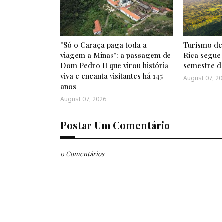
"Só o Caraça paga toda a
Turismo de 
viagem a Minas": a passagem de
Rica segue
Dom Pedro II que virou história
semestre d
viva e encanta visitantes há 145
August 07, 2
anos
August 07, 2026
Postar Um Comentário
0 Comentários