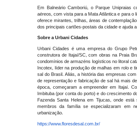
Em Balneário Camboriú, o Parque Unipraias con
aéreos, com vista para a Mata Atlântica e para o l
oferece mirantes, trilhas, áreas de contemplaç
dos principais cartões-postais da cidade e ajuda a 
Sobre a Urbani Cidades
Urbani Cidades é uma empresa do Grupo Petra
construtora de Itajaí/SC, com obras na Praia Br
condomínios de armazéns logísticos no litoral c
Incotex, líder na produção de malhas em rolo e ti
sal do Brasil. Aliás, a história das empresas com
de representação e fabricação de sal há mais de
época, começaram a empreender em Itajaí. Com 
Imbituba (por conta do porto) e do crescimento do
Fazenda Santa Helena em Tijucas, onde está s
membros da família se especializaram em neg
urbanização.
https://www.floresdesal.com.
br/