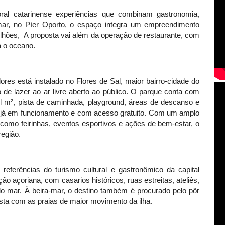
ral catarinense experiências que combinam gastronomia,
mar, no Píer Oporto, o espaço integra um empreendimento
ilhões, A proposta vai além da operação de restaurante, com
a o oceano.
ores está instalado no Flores de Sal, maior bairro-cidade do
 de lazer ao ar livre aberto ao público. O parque conta com
il m², pista de caminhada, playground, áreas de descanso e
as já em funcionamento e com acesso gratuito. Com um amplo
como feirinhas, eventos esportivos e ações de bem-estar, o
região.
ferências do turismo cultural e gastronômico da capital
ão açoriana, com casarios históricos, ruas estreitas, ateliês,
 do mar. À beira-mar, o destino também é procurado pelo pôr
asta com as praias de maior movimento da ilha.