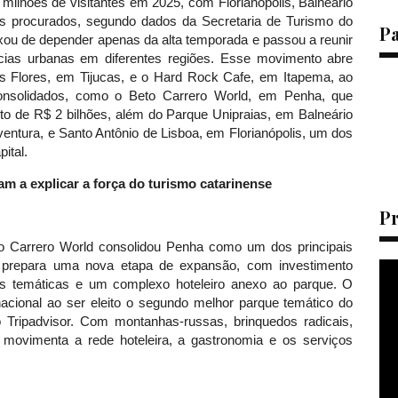
milhões de visitantes em 2025, com Florianópolis, Balneário
s procurados, segundo dados da Secretaria de Turismo do
P
xou de depender apenas da alta temporada e passou a reunir
ências urbanas em diferentes regiões. Esse movimento abre
s Flores, em Tijucas, e o Hard Rock Cafe, em Itapema, ao
onsolidados, como o Beto Carrero World, em Penha, que
o de R$ 2 bilhões, além do Parque Unipraias, em Balneário
entura, e Santo Antônio de Lisboa, em Florianópolis, um dos
pital.
dam a explicar a força do turismo catarinense
P
to Carrero World consolidou Penha como um dos principais
 e prepara uma nova etapa de expansão, com investimento
s temáticas e um complexo hoteleiro anexo ao parque. O
cional ao ser eleito o segundo melhor parque temático do
 Tripadvisor. Com montanhas-russas, brinquedos radicais,
o movimenta a rede hoteleira, a gastronomia e os serviços